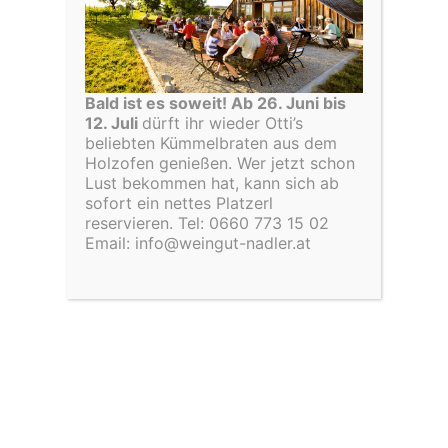
mehrere
Varianten
auf.
Die
Bald ist es soweit! Ab 26. Juni bis
Optionen
12. Juli
dürft ihr wieder Otti’s
können
beliebten Kümmelbraten aus dem
auf
Holzofen genießen. Wer jetzt schon
der
Lust bekommen hat, kann sich ab
Anmeldung zum Newsletter
Produktseite
sofort ein nettes Platzerl
gewählt
reservieren. Tel: 0660 773 15 02
Name
*
werden
Email: info@weingut-nadler.at
Vorname
Nachname
E-Mail
*
Möchtest du dich zu unserem Newsletter
anmelden?