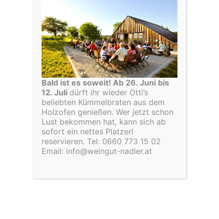
BIO Carnuntum Cuvée
BIO Episode 2019
2022 (ZW, BF, CF) DAC
Rotwein
Rotwein
€
22,00
€
9,00
Bald ist es soweit! Ab 26. Juni bis
In den Warenkorb
12. Juli
dürft ihr wieder Otti’s
In den Warenkorb
beliebten Kümmelbraten aus dem
Holzofen genießen. Wer jetzt schon
Lust bekommen hat, kann sich ab
sofort ein nettes Platzerl
reservieren. Tel: 0660 773 15 02
Email: info@weingut-nadler.at
AUSVERKAUFT