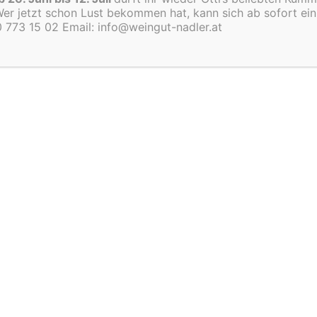
er jetzt schon Lust bekommen hat, kann sich ab sofort ein 
Anmeldung zum Newsletter
0 773 15 02 Email: info@weingut-nadler.at
Name
*
Vorname
Nachname
E-Mail
*
Möchtest du dich zu unserem Newsletter
anmelden?
Datenschutz
*
Ich erkläre mich damit einverstanden, dass
meine Daten zur Bearbeitung deines Anliegens
verwendet werden. Weitere Informationen sind in
der Datenschutzerklärung einzusehen.