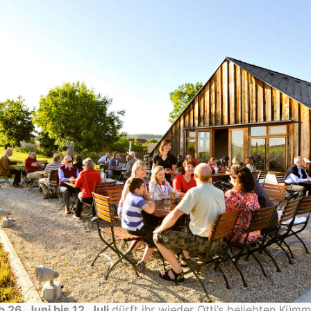
BIO Episode 2019
BIO Pinot Noir 2022
Rotwein
Rotwein
€
22,00
€
12,50
In den Warenkorb
In den Warenkorb
 26. Juni bis 12. Juli
dürft ihr wieder Otti’s beliebten Küm