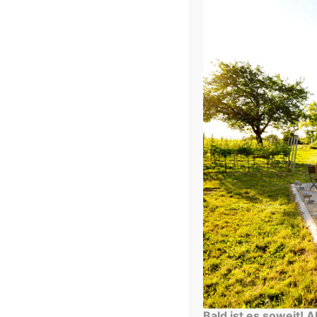
Zweigelt Ried Stuhlwerker 2017
DAC
Rotwein
€
22,00
In den Warenkorb
Bald ist es soweit! Ab