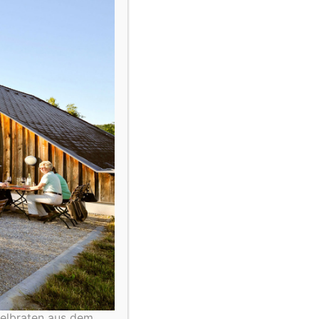
Kennenlernpaket Rot
Kennenlernpaket
€
110,00
In den Warenkorb
melbraten aus dem